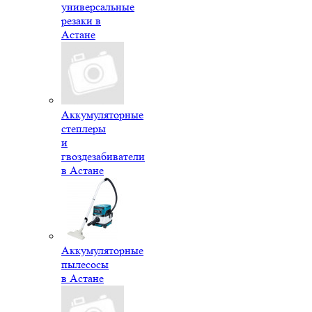
универсальные
резаки в
Астане
Аккумуляторные
степлеры
и
гвоздезабиватели
в Астане
Аккумуляторные
пылесосы
в Астане