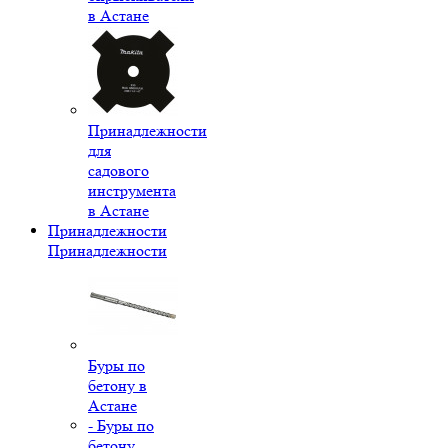
в Астане
Принадлежности
для
садового
инструмента
в Астане
Принадлежности
Принадлежности
Буры по
бетону в
Астане
- Буры по
бетону