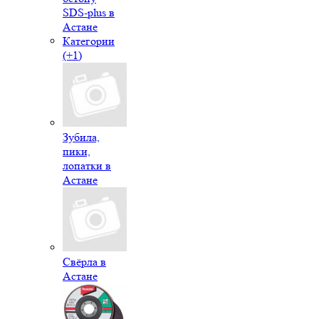
SDS-plus в
Астане
Категории
(+1)
Зубила,
пики,
лопатки в
Астане
Свёрла в
Астане