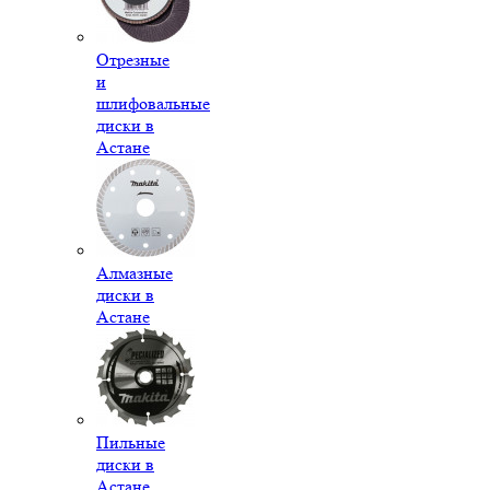
Отрезные
и
шлифовальные
диски в
Астане
Алмазные
диски в
Астане
Пильные
диски в
Астане